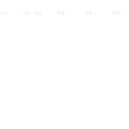
約章
共融．信經
媒體
活動
聲明
儀牧師呼籲網上聯署「彩虹
主頁
媒體影像
馬慧儀牧師呼籲網上聯署「彩虹之約」