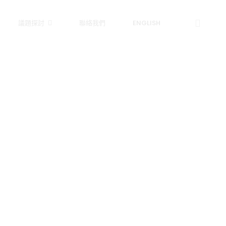
議題探討
聯絡我們
ENGLISH
之約」