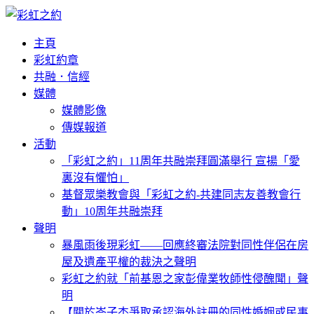
主頁
彩虹約章
共融．信經
媒體
媒體影像
傳媒報道
活動
「彩虹之約」11周年共融崇拜圓滿舉行 宣揚「愛
裏沒有懼怕」
基督眾樂教會與「彩虹之約-共建同志友善教會行
動」10周年共融崇拜
聲明
暴風雨後現彩虹——回應終審法院對同性伴侶在房
屋及遺產平權的裁決之聲明
彩虹之約就「前基恩之家彭偉業牧師性侵醜聞」聲
明
【關於岑子杰爭取承認海外註冊的同性婚姻或民事