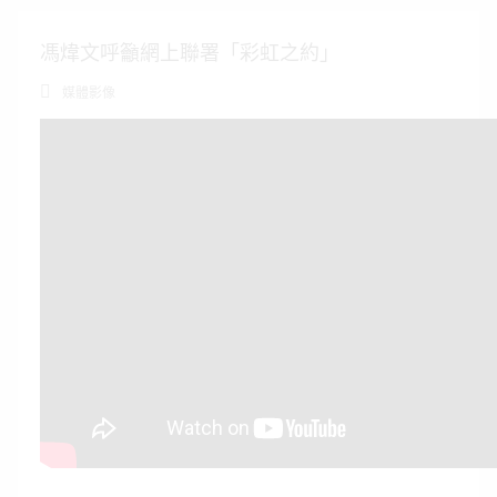
馮煒文呼籲網上聯署「彩虹之約」
媒體影像