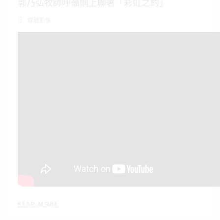
郭乃弘牧師呼籲網上聯署「彩虹之約」
媒體影像
READ MORE