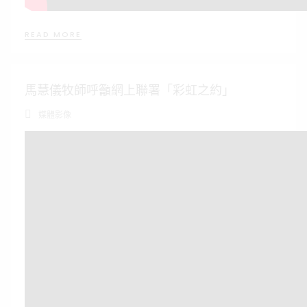
READ MORE
馬慧儀牧師呼籲網上聯署「彩虹之約」
媒體影像