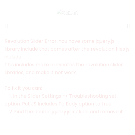
Revolution Slider Error: You have some jquery.js
library include that comes after the revolution files js
include.
This includes make eliminates the revolution slider
libraries, and make it not work.
To fix it you can:
1. In the Slider Settings -> Troubleshooting set
option:
Put JS Includes To Body
option to true.
2. Find the double jquery.js include and remove it.