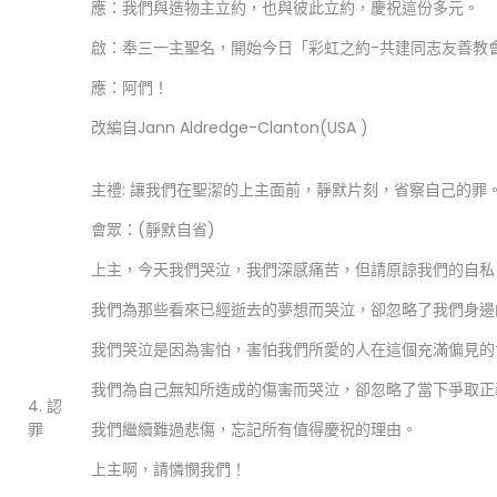
應：我們與造物主立約，也與彼此立約，慶祝這份多元。
啟：奉三一主聖名，開始今日「彩虹之約-共建同志友善教
應：阿們！
改編自Jann Aldredge-Clanton(USA )
主禮: 讓我們在聖潔的上主面前，靜默片刻，省察自己的罪
會眾：(靜默自省)
上主，今天我們哭泣，我們深感痛苦，但請原諒我們的自私
我們為那些看來已經逝去的夢想而哭泣，卻忽略了我們身邊
我們哭泣是因為害怕，害怕我們所愛的人在這個充滿偏見的
我們為自己無知所造成的傷害而哭泣，卻忽略了當下爭取正
4. 認
罪
我們繼續難過悲傷，忘記所有值得慶祝的理由。
上主啊，請憐憫我們！