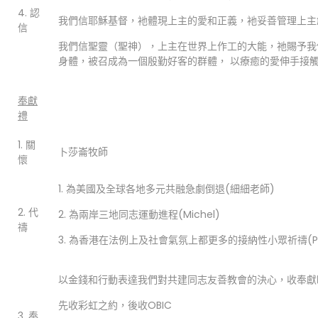
4. 認
我們信耶穌基督，衪體現上主的愛和正義，衪妥善管理上主
信
我們信聖靈（聖神），上主在世界上作工的大能，祂賜予我
身體，被召成為一個殷勤好客的群體， 以療癒的愛伸手接
奉獻
禮
1. 關
卜莎崙牧師
懷
1. 為美國及全球各地多元共融急劇倒退(細細老師)
2. 代
2. 為兩岸三地同志運動進程(Michel)
禱
3. 為香港在法例上及社會氣氛上都更多的接納性小眾祈禱(Prisc
以金錢和行動表達我們對共建同志友善教會的決心，收奉獻時有Ele
先收彩虹之約，後收OBIC
3. 奉