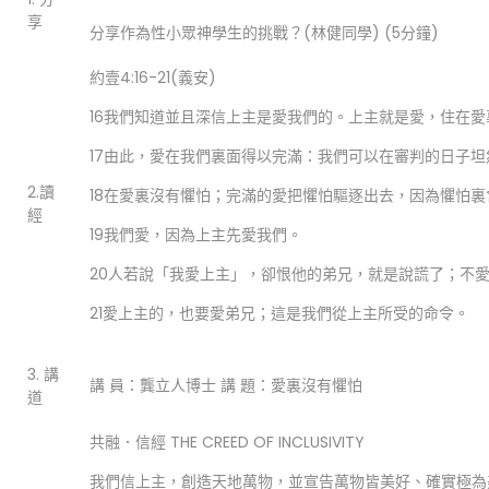
享
分享作為性小眾神學生的挑戰？(林健同學) (5分鐘)
約壹4:16-21(義安)
16我們知道並且深信上主是愛我們的。上主就是愛，住在
17由此，愛在我們裏面得以完滿：我們可以在審判的日子
2.讀
18在愛裏沒有懼怕；完滿的愛把懼怕驅逐出去，因為懼怕
經
19我們愛，因為上主先愛我們。
20人若說「我愛上主」，卻恨他的弟兄，就是說謊了；不
21愛上主的，也要愛弟兄；這是我們從上主所受的命令。
3. 講
講 員：龔立人博士 講 題：愛裏沒有懼怕
道
共融．信經 THE CREED OF INCLUSIVITY
我們信上主，創造天地萬物，並宣告萬物皆美好、確實極為