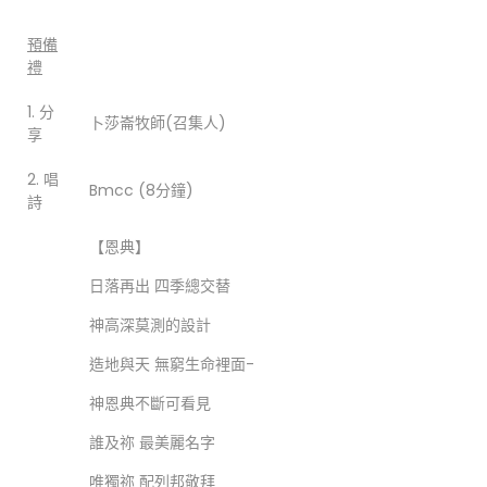
預備
禮
1. 分
卜莎崙牧師(召集人)
享
2. 唱
Bmcc (8分鐘)
詩
【恩典】
日落再出 四季總交替
神高深莫測的設計
造地與天 無窮生命裡面-
神恩典不斷可看見
誰及祢 最美麗名字
唯獨祢 配列邦敬拜