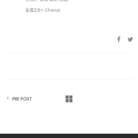
全首2次+ Chorus
PRE POST