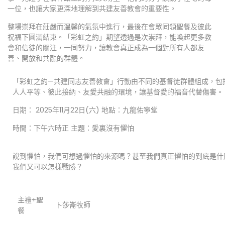
一位，也讓大家更深地理解到共建友善教會的重要性。
整場崇拜在莊嚴而溫馨的氣氛中進行，最後在會眾同領聖餐及彼此
祝福下圓滿結束。「彩虹之約」期望透過是次崇拜，能喚起更多教
會和信徒的關注，一同努力，讓教會真正成為一個對所有人都友
善、開放和共融的群體。
「彩虹之約—共建同志友善教會」行動由不同的基督徒群體組成，包
人人平等、彼此接納、友愛共融的環境，讓基督愛的福音代替傷害。
日期： 2025年11月22日(六) 地點：九龍佑寧堂
時間：下午六時正 主題：愛裏沒有懼怕
說到懼怕，我們可想過懼怕的來源嗎？甚至我們真正懼怕的到底是什
我們又可以怎樣戰勝？
主禮+聖
卜莎崙牧師
餐