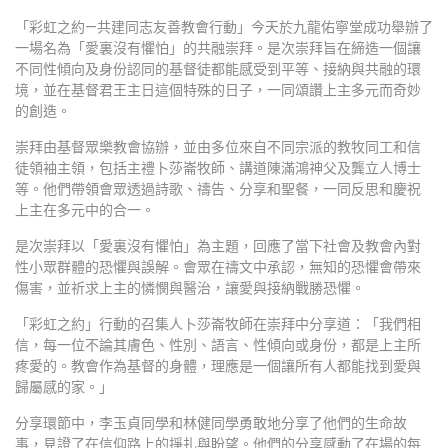
「彩虹之約—共建同志友善教會行動」今天於九龍佑寧堂成功舉辦了
一場名為「愛裏沒有懼怕」的共融崇拜。是次崇拜旨在締造一個讓
不同性傾向及身份認同的基督徒都能感受到平等、接納與共融的環
境，並在基督君王主日這個特殊的日子，一同頌讚上主多元而奇妙
的創造。
崇拜由基督眾樂教會協辦，並由多位來自不同宗派的教牧同工和信
徒領袖主領，包括主禮卜莎崙牧師、講道陳滿鴻神父及龔立人博士
等。他們帶領會眾透過詩歌、禱告、分享和聖餐，一同反思和慶祝
上主在多元中的合一。
是次崇拜以「愛裏沒有懼怕」為主題，回應了當下社會及教會內對
性小眾群體的恐懼與誤解。會眾在禱文中承認，無知的恐懼會帶來
傷害，並祈求上主的憐憫與醫治，讓愛與接納戰勝恐懼。
「彩虹之約」行動的召集人卜莎崙牧師在崇拜中分享道：「我們相
信，每一位不論其膚色、性別、語言、性傾向或身份，都是上主所
疼愛的。教會作為基督的身體，理應是一個讓所有人都能找到愛與
歸屬感的家。」
分享環節中，李玉貞同學和林健同學勇敢地分享了他們的生命故
事，見證了在信仰路上的掙扎與盼望。他們的分享感動了在場的每