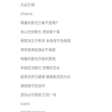
主必引領
chorus
暗裏的那光已看不見嗎?
信心也別軟化 更捉緊十架
哪管哭泣不暫停 未來得不到保證
神祢恩典統領必不看輕
暗裏的那光作我的靠倚
承諾從沒變化 祢應許在此
縱使世界已變樣 願重新找到方向
讓我堅守這信仰
憑信必可跨過 打這一仗
outro