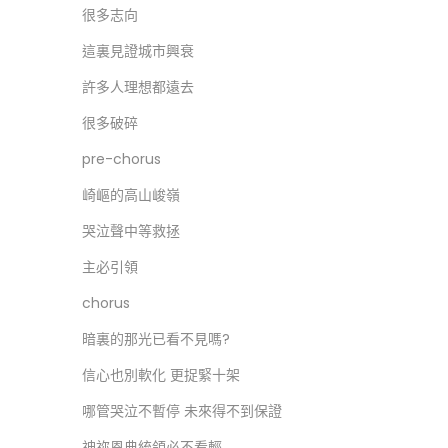
很多志向
這裏見證城市興衰
許多人理想都遠去
很多破碎
pre-chorus
崎嶇的高山峻嶺
哭泣聲中等救拯
主必引領
chorus
暗裏的那光已看不見嗎?
信心也別軟化 更捉緊十架
哪管哭泣不暫停 未來得不到保證
神祢恩典統領必不看輕