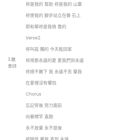
祢是我的 幫助 祢是我的 山寨
祢使我的 腳步站立在磐 石上
耶和華祢是我倚 靠的
Verse2
祢叫孤 獨的 今天能回家
3.散
祢用那永遠的愛 愛我們到永遠
會詩
祢總不撇下 我 永遠不丟 棄我
在愛裡沒有懼怕
Chorus
忘記背後 努力面前
向著標竿 直跑
永不放棄 永不退後
祢陪伴 著我 直到 永遠