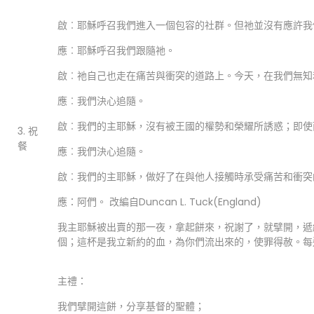
啟︰耶穌呼召我們進入一個包容的社群。但祂並沒有應許我
應︰耶穌呼召我們跟隨祂。
啟︰祂自己也走在痛苦與衝突的道路上。今天，在我們無知
應︰我們決心追隨。
啟︰我們的主耶穌，沒有被王國的權勢和榮耀所誘惑；即使
3. 祝
餐
應︰我們決心追隨。
啟︰我們的主耶穌，做好了在與他人接觸時承受痛苦和衝突
應：阿們。 改編自Duncan L. Tuck(England)
我主耶穌被出賣的那一夜，拿起餅來，祝謝了，就擘開，遞
個；這杯是我立新約的血，為你們流出來的，使罪得赦。每
主禮：
我們擘開這餅，分享基督的聖體；