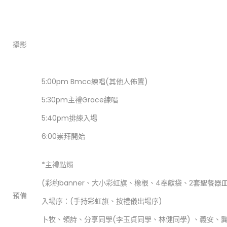
攝影
5:00pm Bmcc練唱(其他人佈置)
5:30pm主禮Grace練唱
5:40pm排練入場
6:00崇拜開始
*主禮點燭
(彩約banner、大小彩虹旗、橡根、4奉獻袋、2套聖餐器皿
預備
入場序：(手持彩虹旗、按禮儀出場序)
卜牧、領詩、分享同學(李玉貞同學、林健同學) 、義安、龔立人