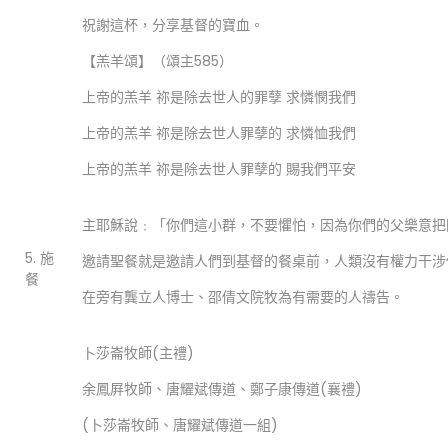
祝謝這杯，分享基督的寶血。
【羔羊頌】（頌主585）
上帝的羔羊 祢是除去世人的罪孽 求憐憫我們
上帝的羔羊 祢是除去世人罪孽的 求憐恤我們
上帝的羔羊 祢是除去世人罪孽的 賜我們平安
主耶穌說﹕「你們這小群，不要懼怕，因為你們的父樂意把國賜
5. 施
邀請聖餐就是邀請人們到基督的餐桌前，人類沒有權力干涉
餐
在旁有龔立人博士、邵倩文院牧為有需要的人禱告。
卜莎崙牧師(主禮)
余鳳屛牧師、唐耀斌傳道、鄭子康傳道(襄禮)
(卜莎崙牧師、唐耀斌傳道一組)