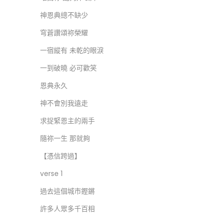
神恩典總不缺少
穹蒼讚頌祢榮耀
一宿縱有 未乾的眼淚
一到破曉 必可歡笑
恩典永久
神不會別我遠走
求捉緊恩主的兩手
隨祢一生 那就夠
【憑信跨過】
verse 1
過去這個城市鏗鏘
許多人眾多千百相