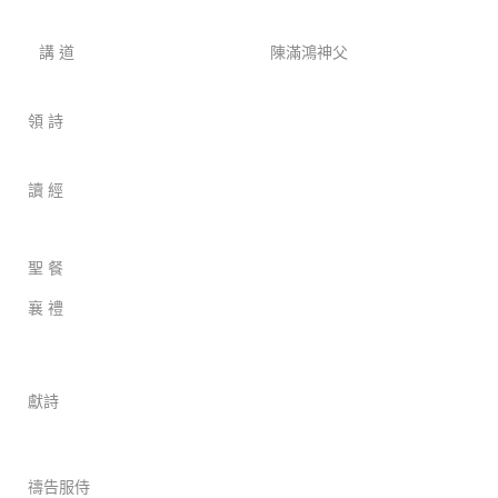
講 道
陳滿鴻神父
領 詩
讀 經
聖 餐
襄 禮
獻詩
禱告服侍