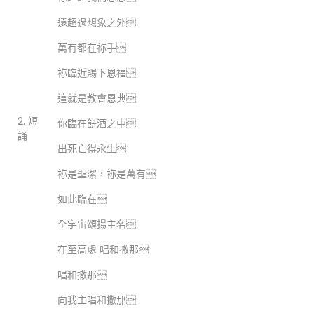
遠超過想象之外
萬有都在袮手
袮臨近賜下恩福
這就是教會恩典
2. 短
你臨在餅酒之中
誦
出死亡得永生
袮是聖潔，袮是萬有
如此臨在
全宇宙頌揚主名
在至高處 唱和撒那
唱和撒那
向我主唱和撒那