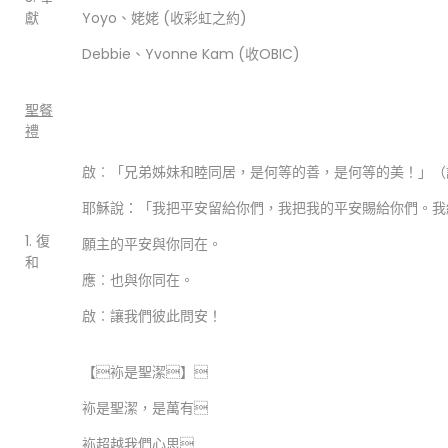
獻
Yoyo、姥姥 (收彩虹之約)
Debbie、Yvonne Kam (收OBIC)
聖餐
禮
啟︰「兄弟姊妹和睦同居，是何等的善，是何等的美！」（詩1
耶穌說：「我把平安留給你們，我把我的平安賜給你們。我給
1. 復
願主的平安與你同在。
和
應︰也與你同在。
啟︰讓我們彼此問安！
【袮是聖潔】
袮是聖潔，是萬有
袮超越我們心思