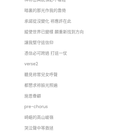
暗裏的那光作我的靠倚
承諾從沒變化 祢應許在此
縱使世界已變樣 願重新找到方向
讓我堅守這信仰
憑信必可跨過 打這一仗
verse2
聽見祢眾兒女呼聲
都懇求祢臉光照遍
施恩眷顧
pre-chorus
崎嶇的高山峻嶺
哭泣聲中等救拯