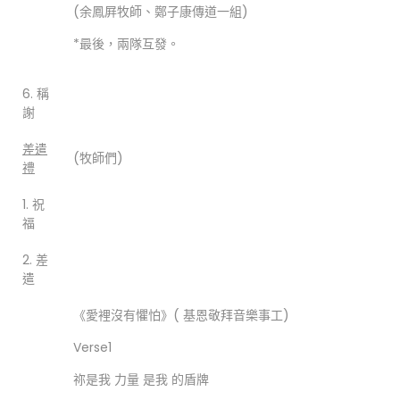
(余鳳屛牧師、鄭子康傳道一組)
*最後，兩隊互發。
6. 稱
謝
差遣
(牧師們)
禮
1. 祝
福
2. 差
遣
《愛裡沒有懼怕》( 基恩敬拜音樂事工)
Verse1
祢是我 力量 是我 的盾牌