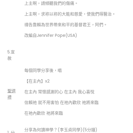
上主啊，請傾聽我們的傷痛。
上主啊，求祢以祢的大能和慈愛，使我們得醫治。
禱告靠賴為世界帶來和平的基督君王，阿們。
改編自Jennifer Pope(USA)
5.宣
赦
每個同學分享後，唱
【在主內】x2
聖道
在主內 常懷感謝的心 在主內 我心喜悅
禮
信賴祂 就不用害怕 在祂內歡欣 祂將來臨
在祂內歡欣 祂將來臨
分享為何讀神學？(李玉貞同學)(5分鐘)
1. 分